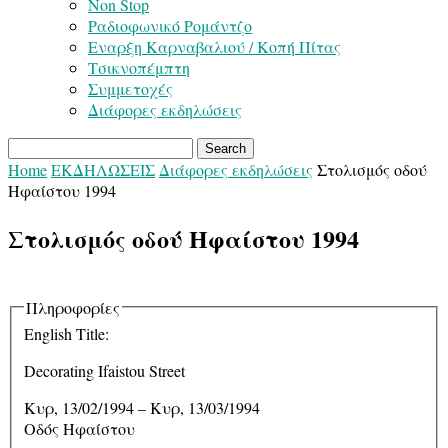
Non Stop
Ραδιοφωνικό Ρομάντζο
Εναρξη Καρναβαλιού / Κοπή Πίτας
Τσικνοπέμπτη
Συμμετοχές
Διάφορες εκδηλώσεις
Home
ΕΚΔΗΛΩΣΕΙΣ
Διάφορες εκδηλώσεις
Στολισμός οδού
Ηφαίστου 1994
Στολισμός οδού Ηφαίστου 1994
Πληροφορίες
English Title:
Decorating Ifaistou Street
Κυρ, 13/02/1994
–
Κυρ, 13/03/1994
Οδός Ηφαίστου