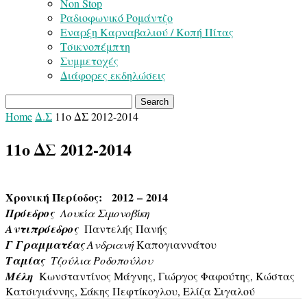
Non Stop
Ραδιοφωνικό Ρομάντζο
Εναρξη Καρναβαλιού / Κοπή Πίτας
Τσικνοπέμπτη
Συμμετοχές
Διάφορες εκδηλώσεις
Home
Δ.Σ
11ο ΔΣ 2012-2014
11ο ΔΣ 2012-2014
Χρονική Περίοδος:
2012
–
2014
Πρόεδρος
Λουκία Σιμονοβίκη
Αντιπρόεδρος
Παντελής Πανής
Γ Γραμματέας
Ανδριανή
Καπογιαννάτου
Ταμίας
Τζούλια Ροδοπούλου
Μέλη
Κωνσταντίνος Μάγνης, Γιώργος Φαφούτης, Κώστας
Κατσιγιάννης, Σάκης Πεφτίκογλου, Ελίζα Σιγαλού