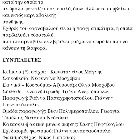
κατά την οποία το
ανώμαλο φαντάζει σαν ομαλό, όπως άλλωστε συμβαίνει
και εκτός καρναβαλικής
συνθήκης.
Εχθρός του καρναβαλιού είναι η πραγματικότητα, η οποία
παρδαλεύει τόσο πολύ,
που το καρναβάλι δεν βρίσκει ρούχα να φορέσει που να
κάνουν τη διαφορά.
ΣΥΝΤΕΛΕΣΤΕΣ
Κείμενα (*), στίχοι: Κωνσταντίνος Μάγνης
Σκηνοθεσία: Νεφεντίνα Μοσχόβου
Σκηνικά – Κοστούμια- Αξεσουάρ: Ολγα Μοσχόβου
Σύνθεση – ενορχήστρωση: Τζώνυ Ανδριόπουλος
Παραγωγή: Ριάννα Παπαχρηστοπούλου, Γιάννης
Γιαννακόπουλος
Ομάδα παραγωγής: Βίκυ Πολυμεροπούλου, Γεωργία
Τσούλου, Νατάσσα Ντότσικα
Κατασκευή αντικειμενων σκηνης: Σάκης Πεφτίκογλου
Σχεδιασμός φωτισμού: Γιάννης Αναστασόπουλος
Φωτισμός/Ηχος: Νίκος Γιατράκος