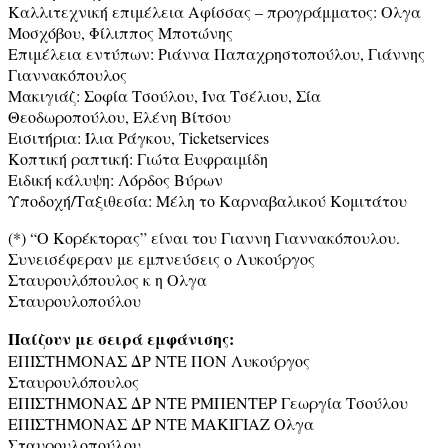
Καλλιτεχνική επιμέλεια Αφίσσας – προγράμματος: Ολγα
Μοσχόβου, Φίλιππος Μποτώνης
Επιμέλεια εντύπων: Ριάννα Παπαχρηστοπούλου, Γιάννης
Γιαννακόπουλος
Μακιγιάζ: Σοφία Τσούλου, Ίνα Τσέλιου, Σία
Θεοδωροπούλου, Ελένη Βίτσου
Εισιτήρια: Ίλια Ράγκου, Ticketservices
Κοπτική ραπτική: Γιώτα Ευφραιμίδη
Ειδική κάλυψη: Λόρδος Βύρων
Υποδοχή/Ταξιθεσία: Μέλη το Καρναβαλικού Κομιτάτου
(*) “Ο Κορέκτορας” είναι του Γιαννη Γιαννακόπουλου.
Συνεισέφεραν με εμπνεύσεις ο Λυκούργος
Σταυρουλόπουλος κ η Ολγα
Σταυρουλοπούλου
Παίζουν με σειρά εμφάνισης:
ΕΠΙΣΤΗΜΟΝΑΣ ΔΡ ΝΤΕ ΠΟΝ Λυκούργος
Σταυρουλόπουλος
ΕΠΙΣΤΗΜΟΝΑΣ ΔΡ ΝΤΕ ΡΜΠΕΝΤΕΡ Γεωργία Τσούλου
ΕΠΙΣΤΗΜΟΝΑΣ ΔΡ ΝΤΕ ΜΑΚΙΓΙΑΖ Ολγα
Σταυρουλοπούλου