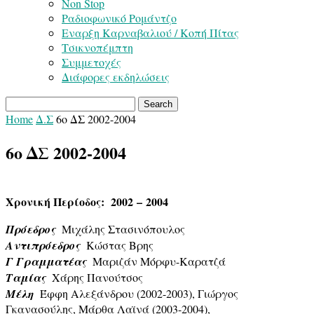
Non Stop
Ραδιοφωνικό Ρομάντζο
Εναρξη Καρναβαλιού / Κοπή Πίτας
Τσικνοπέμπτη
Συμμετοχές
Διάφορες εκδηλώσεις
Home
Δ.Σ
6ο ΔΣ 2002-2004
6ο ΔΣ 2002-2004
Χρονική Περίοδος:
2002
–
2004
Πρόεδρος
Μιχάλης Στασινόπουλος
Αντιπρόεδρος
Κώστας Βρης
Γ Γραμματέας
Μαριζάν Μόρφυ-Καρατζά
Ταμίας
Χάρης Πανούτσος
Μέλη
Έφφη Αλεξάνδρου (2002-2003), Γιώργος
Γκανασούλης, Μάρθα Λαϊνά (2003-2004),