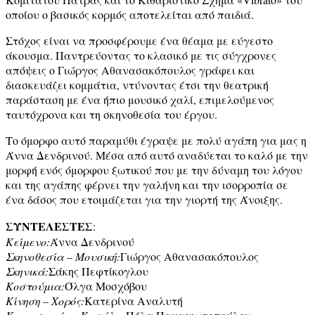
οποίου ο βασικός κορμός αποτελείται από παιδιά.
Στόχος είναι να προσφέρουμε ένα θέαμα με εύγεστο
άκουσμα. Παντρεύοντας το κλασικό με τις σύγχρονες
απόψεις ο Γιώργος Αθανασακόπουλος γράφει και
διασκευάζει κομμάτια, ντύνοντας έτσι την θεατρική
παράσταση με ένα ήπιο μουσικό χαλί, επιμελούμενος
ταυτόχρονα και τη σκηνοθεσία του έργου.
Το όμορφο αυτό παραμύθι έγραψε με πολύ αγάπη για μας η
Άννα Δενδρινού. Μέσα από αυτό αναδύεται το καλό με την
μορφή ενός όμορφου ξωτικού που με την δύναμη του λόγου
και της αγάπης φέρνει την γαλήνη και την ισορροπία σε
ένα δάσος που ετοιμάζεται για την γιορτή της Άνοιξης.
ΣΥΝΤΕΛΕΣΤΕΣ
:
Κείμενο:
Άννα Δενδρινού
Σκηνοθεσία – Μουσική:
Γιώργος Αθανασακόπουλος
Σκηνικά:
Σάκης Πεφτίκογλου
Κοστούμια:
Όλγα Μοσχόβου
Κίνηση – Χορός:
Κατερίνα Αναλυτή