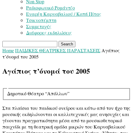
Non Stop
Ραδιοφωνικό Ρομάντζο
Εναρξη Καρναβαλιού / Κοπή Πίτας
Τσικνοπέμπτη
Συμμετοχές
Διάφορες εκδηλώσεις
Home
ΠΑΙΔΙΚΕΣ ΘΕΑΤΡΙΚΕΣ ΠΑΡΑΣΤΑΣΕΙΣ
Αγάπιος
τ’όνομά του 2005
Αγάπιος τ’όνομά του 2005
Δημοτικό Θέατρο “Απόλλων”
Στα πλαίσια του παιδικού ονείρου και κάτω από τον ήχο της
μουσικής εκδηλώνονται οι καλλιτεχνικές μας ανησυχίες και
γίνονται πραγματικότητα μέσα από το μουσικο­θεταρικό
παιχνίδι με τη θεατρική ομάδα μικρών του Καρναβαλικού
Κομιτάτου Πάτρας και το Κιθαριστικό Σχήμα «Vibrato» του