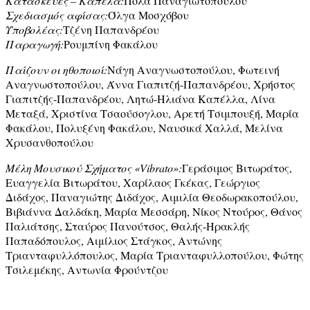
Κατασκευές – Καπέλα:
Πόλα Παναγιωτοπούλου
Σχεδιασμός αφίσας:
Όλγα Μοσχόβου
Υποβολέας:
Τζένη Παπανδρέου
Παραγωγή:
Ρουμπίνη Φακάλου
Παίζουν οι ηθοποιοί:
Νάγη Αναγνωστοπούλου, Φωτεινή
Αναγνωστοπούλου, Άννα Γιαπιτζή-Παπανδρέου, Χρήστος
Γιαπιτζής-Παπανδρέου, Λητώ-Ηλιάνα Καπέλλα, Λίνα
Μεταξά, Χριστίνα Τσαούσογλου, Αρετή Τσιμπουξή, Μαρία
Φακάλου, Πολυξένη Φακάλου, Ναυσικά Χαλλά, Μελίνα
Χρυσανθοπούλου
Μέλη Μουσικού Σχήματος «Vibrato»:
Γεράσιμος Βιτωράτος,
Ευαγγελία Βιτωράτου, Χαρίλαος Γκέκας, Γεώργιος
Διδάχος, Παναγιώτης Διδάχος, Αιμιλία Θεοδωρακοπούλου,
Βιβιάννα Δαλδάκη, Μαρία Μεσσάρη, Νίκος Ντούρος, Θάνος
Παλιάτσης, Σταύρος Πανούτσος, Θαλής-Ηρακλής
Παπαδόπουλος, Αιμίλιος Στάγκος, Αντώνης
Τριανταφυλλόπουλος, Μαρία Τριανταφυλλοπούλου, Φώτης
Τσιλεμέκης, Αντωνία Φρούντζου