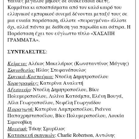
ταινίες μεγάλου μήκους σε συσκευασία σκετς.
Κομμάτια κι αποσπάσματα από τον καλό καιρό του
ελληνικού εμπορικού σινεμά δένονται μεταξύ τους σε
μια ενιαία παράσταση, άλλοτε «πειραγμένα» άλλοτε
όχι, αλλά πάντα με διάθεση για παρωδία και σάτιρα. Η
Παράσταση έχει τον εύγλωττο τίτλο «ΧΑΣΑΠΗ
ΓΡΑΜΜΑΤΑ».
ΣΥΝΤΕΛΕΣΤΕΣ
:
Κείμενο:
Αλέκος Μακελάριος (Κωνσταντίνος Μάγνης)
Σκηνοθεσία:
Ηλίας Στεφανόπουλος
Σκηνικά–Κοστούμια:
Ντούλη Δημητροπούλου
Χορογραφίες:
Κατερίνα Αναλυτή
Αξεσουάρ
:
Ντούλη Δημητροπούλου, Βίκυ
Πολυμεροπούλου, Λιλίνα Κατσάμπα, Ελένη Βουγά,
Λίλα Γεωργοπούλου, Νεφέλη Γεωργιάδου
Παραγωγή:
Κατερίνα Λαμπροπούλου, Ριάννα
Παπαχρηστοπούλου, Βίκυ Πολυμεροπούλου, Λουκία
Σιμονοβίκη
Μουσική:
Τάκης Σμυρίλιος
Κατασκευή σκηνικών
: Charlie Robertson, Αντώνης