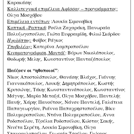
Καρακάσης
Καλλιτεχνική επιμέλεια Αφίσσας – προγράμματος:
Ολγα Μοσχόβου
Επιμέλεια εντύπων
:Λουκία Σιμονοβίκη
Kοπτική –Ραπτική
: Ρούλα Zαχαράκη, Πανωραία
Πολυζωγοπούλου, Γιώτα Ευφραιμίδη, Φιλιώ Σκόρδου
Ηχολήπτης:
Φοίβος Ράγκος
Υποβολέας:
Κατερίνα Λαμπροπούλου
Κινηματογράφιση, Μοντάζ
: Βύρων Νικολόπουλος,
Θοδωρής Μελης, Κωνσταντίνος Πανταζόπουλος
Παίζουν οι “ηθοποιοί”
:
Νίκος Αποστολόπουλος, Θανάσης Βλάχος, Γιάννης
Γιαννακόπουλος, Λουκής Δημητρόπουλος, Κωστής
Κριτσώνης, Τάκης Κωνσταντινόπουλος, Κωνσταντίνος
Μάγνης, Μαρία Μεταξά, Όλγα Μοσχόβου, Παντελής
Πανής, Χάρης Πανούτσος, Νάνσυ Παντελή, Γαλάτεια
Παπαγεωργίου, Ριάννα Παπαχρηστοπούλου, Βίκυ
Πολυμεροπούλου, Ντάνα Πολυμεροπούλου, Άννα
Ροδοπούλου, Τζούλια Ροδοπούλου, Κώστας Σακής,
Νινέτα Σερέτη, Λουκία Σιμονοβίκη, Όλγα
Σταυρουλοπούλου, Γεωργία Τσούλου, Γιώργος