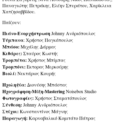
Παναγιώτης Πετράκης, Ελέην Σπυράτου, Χαρίκλεια
Χατζησαββίδου.
Παίζουν:
Πιάνο-Ενορχήστρωση
Johnny Ανδριόπουλος
Τύμπανα
: Χρήστος Παγκόπουλος
Μπάσο:
Μιχάλης Δάρμας
Κιθάρες:
Σταύρος Κωστής
Τρομπέτα:
Χρήστος Μπίμπας
Τρομπόνι:
Εκτορας Μερκούρης
Βιολί:
Νεκτάριος Κουρής
Ηχοληψία:
Διονύσης Μπάστας
Ηχογράφηση-Μίξη-Mastering
Noisebox Studio
Φωτογραφίες:
Χρήστος Σταματόπουλος
Σύνθεση:
Johnny Ανδριόπουλος
Στίχοι:
Κωνσταντίνος Μάγνης
Παραγωγή:
Καρναβαλικό Κομιτάτο Πάτρας