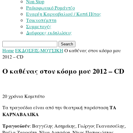
Non Stop
Ραδιοφωνικό Ρομάντζο
Εναρξη Καρναβαλιού / Κοπή Πίτας
Τσικνοπέμπτη
Συμμετοχές
Διάφορες εκδηλώσεις
Home
ΕΚΔΟΣΕΙΣ-ΜΟΥΣΙΚΗ
O καθένας στον κόσμο μου
2012 – CD
O καθένας στον κόσμο μου 2012 – CD
20 χρόνια Κομιτάτο
ΤΑ
Τα τραγούδια είναι από την θεατρική παράσταση
ΚΑΡΝΑΒΑΛΙΚΑ
Τραγουδούν
: Βαγγέλης Ασημάκης, Γιώργος Γκανασούλης,
Ρούλα Ζαγορίτη, Νίνα Λοτσάρη, Νίκος Παπακώστας,