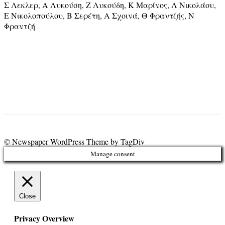
Σ Λεκλερ, Α Λυκούση, Ζ Λυκούδη, Κ Μαρίνος, Λ Νικολάου,
Ε Νικολοπούλου, Β Σερέτη, Α Σχοινά, Θ Φραντζής, Ν
Φραντζή
© Newspaper WordPress Theme by TagDiv
Manage consent
Close
Privacy Overview