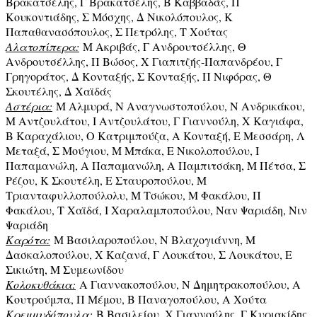
Βρακατσέλης, Γ Βρακατσέλης, Β Καββαδάς, Π
Κουκοντιάδης, Σ Μόσχης, Δ Νικολόπουλος, Κ
Παπαθανασόπουλος, Σ Πετρόλης, Τ Χούτας
Αλατοπίπερα:
Μ Ακριβάς, Γ Ανδρουτσέλλης, Θ
Ανδρουτσέλλης, Π Βώσος, Χ Γιαπιτζής-Παπανδρέου, Γ
Γρηγοράτος, Δ Κονταξής, Σ Κονταξής, Π Νιφόρας, Θ
Σκουτέλης, Δ Χαϊδάς
Αστέρια:
Μ Αλμυρά, Ν Αναγνωστοπούλου, Ν Ανδρικάκου,
Μ Αντζουλάτου, Ι Αντζουλάτου, Γ Γιαννούλη, Χ Καγιάφα,
Β Καραχάλιου, Ο Κατριμπούζα, Α Κονταξή, Ε Μεσσάρη, Λ
Μεταξά, Σ Μούγιου, Μ Μπάκα, Ε Νικολοπούλου, Ι
Παπαμανώλη, Α Παπαμανώλη, Α Παμπιτσάκη, Μ Πέτσα, Σ
Ρέζου, Κ Σκουτέλη, Ε Σταυροπούλου, Μ
Τριανταφυλλοπούλολυ, Μ Τσώκου, Μ Φακάλου, Π
Φακάλου, Τ Χαϊδά, Ι Χαραλαμποπούλου, Ναν Ψαριάδη, Νιν
Ψαριάδη
Καρότα:
Μ Βασιλαροπούλου, Ν Βλαχογιάννη, Μ
Δασκαλοπούλου, Χ Καζανά, Γ Λουκάτου, Σ Λουκάτου, Ε
Σικιώτη, Μ Συμεωνίδου
Κολοκυθάκια:
Α Γιαννακοπούλου, Ν Δημητρακοπούλου, Α
Κουτρούμπα, Π Μέμου, Β Παναγοπούλου, Α Χούτα
Κρεμμυδόπουλα:
Β Βασιλείου, Χ Γιαννούλης, Γ Κυριακίδης,