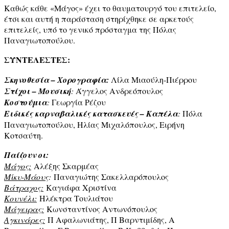
Καθώς κάθε «Μάγος» έχει το θαυματουργό του επιτελείο,
έτσι και αυτή η παράσταση στηρίχθηκε σε αρκετούς
επιτελείς, υπό το γενικό πρόσταγμα της Πόλας
Παναγιωτοπούλου.
ΣΥΝΤΕΛΕΣΤΕΣ:
Σκηνοθεσία – Χορογραφία:
Λίλα Μιαούλη-Πιέρρου
Στίχοι – Μουσική
:
Άγγελος Ανδρεόπουλος
Κοστούμια
:
Γεωργία Ρέζου
Ειδικές καρναβαλικές κατασκευές – Καπέλα
:
Πόλα
Παναγιωτοπούλου, Ηλίας Μιχαλόπουλος, Ειρήνη
Κοτσαύτη.
Παίζουν οι:
Μάγος:
Αλέξης Σκαρμέας
Μίκυ-Μάους
:
Παναγιώτης Σακελλαρόπουλος
Βάτραχος:
Καγιάφα Χριστίνα
Κουνέλι:
Ηλέκτρα Τουλιάτου
Μάγειρας:
Κωνσταντίνος Αντωνόπουλος
Αγκινάρες:
Π Αφαλωνιάτης, Π Βαρντιμίδης, Α