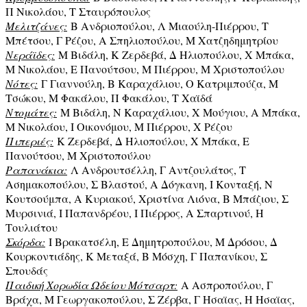
Π Νικολάου, Τ Σταυρόπουλος
Μελιτζάνες:
Β Ανδριοπούλου, Λ Μιαούλη-Πιέρρου, Τ
Μπέτσου, Γ Ρέζου, Α Σπηλιοπούλου, Μ Χατζηδημητρίου
Νεράϊδες:
Μ Βιδάλη, Κ Ζερδεβά, Δ Ηλιοπούλου, Χ Μπάκα,
Μ Νικολάου, Ε Πανούτσου, Μ Πιέρρου, Μ Χριστοπούλου
Νότες:
Γ Γιαννούλη, Β Καραχάλιου, Ο Κατριμπούζα, Μ
Τσώκου, Μ Φακάλου, Π Φακάλου, Τ Χαϊδά
Ντομάτες:
Μ Βιδάλη, Ν Καραχάλιου, Χ Μούγιου, Α Μπάκα,
Μ Νικολάου, Ι Οικονόμου, Μ Πιέρρου, Χ Ρέζου
Πιπεριές:
Κ Ζερδεβά, Δ Ηλιοπούλου, Χ Μπάκα, Ε
Πανούτσου, Μ Χριστοπούλου
Ραπανάκια:
Λ Ανδρουτσέλλη, Γ Αντζουλάτος, Τ
Ασημακοπούλου, Σ Βλαστού, Α Δόγκανη, Ι Κονταξή, Ν
Κουτσούμπα, Α Κυριακού, Χριστίνα Λιόνα, Β Μπάζιου, Σ
Μυρσινιά, Ι Παπανδρέου, Ι Πιέρρος, Α Σπαρτινού, Η
Τουλιάτου
Σκόρδα:
Ι Βρακατσέλη, Ε Δημητροπούλου, Μ Δρόσου, Δ
Κουρκοντιάδης, Κ Μεταξά, Β Μόσχη, Γ Παπανίκου, Σ
Σπουδάς
Παιδική Χορωδία Ωδείου Μότσαρτ:
Α Ασπροπούλου, Γ
Βράχα, Μ Γεωργακοπούλου, Σ Ζέρβα, Γ Ησαϊας, Η Ησαϊας,