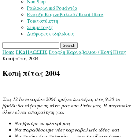
Non Stop
Ραδιοφωνικό Ρομάντζο
Εναρξη Καρναβαλιού / Κοπή Πίτας
Τσικνοπέμπτη
Συμμετοχές
Διάφορες εκδηλώσεις
Home
ΕΚΔΗΛΩΣΕΙΣ
Εναρξη Καρναβαλιού / Κοπή Πίτας
Κοπή πίτας 2004
Κοπή πίτας 2004
Στις 12 Ιανουαρίου 2004, ημέρα Δευτέρα, στις 9:30 το
βράδυ θα κόψουμε τη πίτα μας στο Στέκι μας. Η παρουσία
όλων είναι απαραίτητη για:
Να βρούμε το φλουρί μας
Να παραθέσουμε νέες καρναβαλικές ιδέες και
Να πιούμε ένα ποτηράκι . . . για τον Καινούργιο