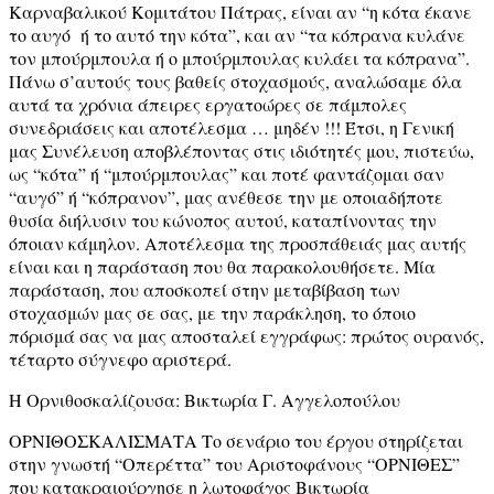
Καρναβαλικού Κομιτάτου Πάτρας, είναι αν “η κότα έκανε
το αυγό ή το αυτό την κότα”, και αν “τα κόπρανα κυλάνε
τον μπούρμπουλα ή ο μπούρμπουλας κυλάει τα κόπρανα”.
Πάνω σ’αυτούς τους βαθείς στοχασμούς, αναλώσαμε όλα
αυτά τα χρόνια άπειρες εργατοώρες σε πάμπολες
συνεδριάσεις και αποτέλεσμα … μηδέν !!! Έτσι, η Γενική
μας Συνέλευση αποβλέποντας στις ιδιότητές μου, πιστεύω,
ως “κότα” ή “μπούρμπουλας” και ποτέ φαντάζομαι σαν
“αυγό” ή “κόπρανον”, μας ανέθεσε την με οποιαδήποτε
θυσία διήλυσιν του κώνοπος αυτού, καταπίνοντας την
όποιαν κάμηλον. Αποτέλεσμα της προσπάθειάς μας αυτής
είναι και η παράσταση που θα παρακολουθήσετε. Μία
παράσταση, που αποσκοπεί στην μεταβίβαση των
στοχασμών μας σε σας, με την παράκληση, το όποιο
πόρισμά σας να μας αποσταλεί εγγράφως: πρώτος ουρανός,
τέταρτο σύγνεφο αριστερά.
Η Ορνιθοσκαλίζουσα: Βικτωρία Γ. Αγγελοπούλου
ΟΡΝΙΘΟΣΚΑΛΙΣΜΑΤΑ Το σενάριο του έργου στηρίζεται
στην γνωστή “Οπερέττα” του Αριστοφάνους “ΟΡΝΙΘΕΣ”
που κατακραιούργησε η λωτοφάγος Βικτωρία