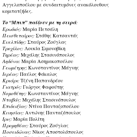
Αγγελοπούλου με συνδαιτυμόνες ανακόλουθους
κομιτατζήδες.
Το “Μπιπ” παίζουν με τη σειρά
:
Ερωδιός:
Μαρία Πετσάλη
Πεισθεταίρος:
Στάθης Κατσαντάς
Ευελπίδης:
Σταύρος Ζούγλας
Τροχίλος:
Λουκία Σιμονοβίκη
Τηρέας:
Μιχάλης Στασινόπουλος
Αηδόνα:
Μαρία Ασημακοπούλου
Γεωμέτρης
: Κωνσταντίνος Μάγνης
Ιερέας:
Παύλος Φάκαλος
Κριάρι:
Τζένη Παπανδρέου
Γιατρός:
Γιώργος Φαφούτης
Νομοθέτης:
Κωνσταντίνος Μάγνης
Νταβάς:
Μιχάλης Στασινόπουλος
Επιδειξίας:
Ντίνα Πανταζοπούλου
Κινησίας:
Αντώνης Πανταζόπουλος
Ίρις:
Μαρία Πολίτη
Προμηθέας:
Σταύρος Ζούγλας
Ποσειδώνας:
Νίκος Αποστολόπουλος