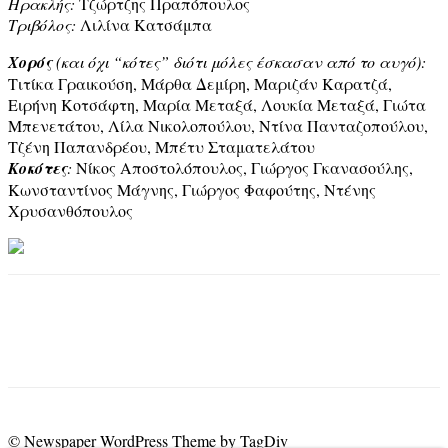
Ηρακλής:
Τζώρτζης Πραπόπουλος
Τριβόλος:
Λιλίνα Κατσάμπα
Χορός
(και όχι “κότες” διότι μόλες έσκασαν από το αυγό):
Τιτίκα Γραικούση, Μάρθα Δεμίρη, Μαριζάν Καρατζά,
Ειρήνη Κοτσάφτη, Μαρία Μεταξά, Λουκία Μεταξά, Γιώτα
Μπενετάτου, Λίλα Νικολοπούλου, Ντίνα Πανταζοπούλου,
Τζένη Παπανδρέου, Μπέτυ Σταματελάτου
Κοκότες
:
Νίκος Αποστολόπουλος, Γιώργος Γκανασούλης,
Κωνσταντίνος Μάγνης, Γιώργος Φαφούτης, Ντένης
Χρυσανθόπουλος
© Newspaper WordPress Theme by TagDiv