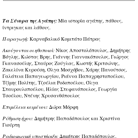
Τα Σύνορα της Αγάπης:
Μία ιστορία αγάπης, πάθους,
ίντριγκας και λάθους.
Παραγωγή:
Καρναβαλικό Κομιτάτο Πάτρας
Ακούγονται οι ηθοποιοί:
Νίκος Αποστολόπουλος, Δημήτρης
Βόγλης, Κώστας Βρης, Γιάννης Γιαννακόπουλος, Γιώργος
Γκανασούλης, Σταύρος Ζούγλας, Κωστής Κριτσώνης,
Ζακελίνα Κυρούση, Όλγα Μοσχόβου, Χάρης Πανούτσος,
Γαλάτεια Παπαγεωργίου, Ριάννα Παπαχρηστοπούλου,
Τζίμης Πολίτης, Τζούλια Ροδοπούλου, Όλγα
Σταυρουλοπούλου, Ηλίας Στεφανόπουλος, Γεωργία
Τσούλου, Ντένης Χρυσανθόπουλος
Επιμέλεια κειμένου:
Δώρα Μόρφη
Ρύθμιση ήχου:
Δημήτρης Παπαδόπουλος και Χριστίνα
Γιούρτη
Ραδιοφωνική υποστήριξη:
Δημήτρης Παπαδόπουλος,