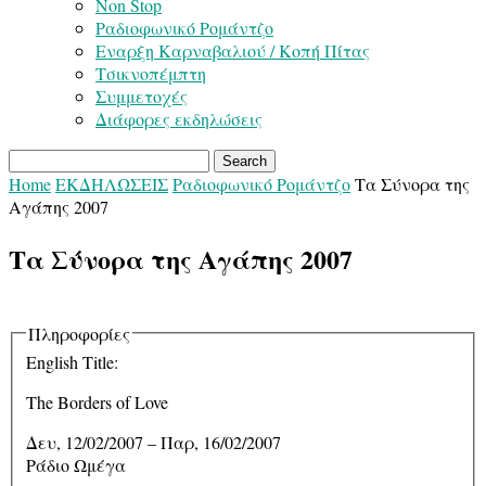
Non Stop
Ραδιοφωνικό Ρομάντζο
Εναρξη Καρναβαλιού / Κοπή Πίτας
Τσικνοπέμπτη
Συμμετοχές
Διάφορες εκδηλώσεις
Home
ΕΚΔΗΛΩΣΕΙΣ
Ραδιοφωνικό Ρομάντζο
Τα Σύνορα της
Αγάπης 2007
Τα Σύνορα της Αγάπης 2007
Πληροφορίες
English Title:
The Borders of Love
Δευ, 12/02/2007
–
Παρ, 16/02/2007
Ράδιο Ωμέγα